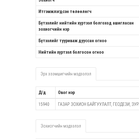
Зохиогч
Итгэмжлэгдсэн төлөөлөгч
Бүтээлийг нийтийн хүртээл болгоход ашигласан
зохиогчийн нэр
Бүтээлийг тууриваж дууссан огноо
Нийтийн хүртээл болгосон огноо
Эрх эзэмшигчийн мэдээлэл
Д/д
Овог нэр
15940
ГАЗАР ЗОХИОН БАЙГУУЛАЛТ, ГЕОДЕЗИ, ЗУР
Зохиогчийн мэдээлэл