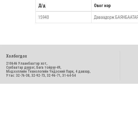
Д/д
Овог нэр
15940
Даваадорж БАЯНБААТА
Холбогдох
210646 Улаанбаатар хот,
Сүхбаатар дүүрэг, Бага тойруу-49,
Мэдээллийн Технологийн Үндэсний Парк, 4 давхар,
Утас: 32-76-38, 32-92-73, 32-96-71, 31-64-54