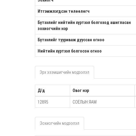
Зохиогч
Итгэмжлэгдсэн төлөөлөгч
Бүтээлийг нийтийн хүртээл болгоход ашигласан
зохиогчийн нэр
Бүтээлийг тууриваж дууссан огноо
Нийтийн хүртээл болгосон огноо
Эрх эзэмшигчийн мэдээлэл
Д/д
Овог нэр
12895
СОЁЛЫН ЯАМ
Зохиогчийн мэдээлэл