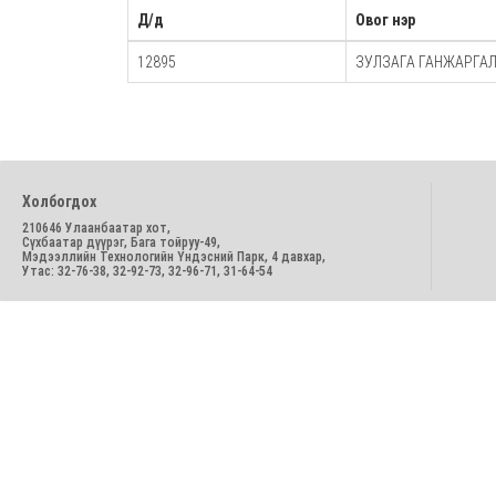
Д/д
Овог нэр
12895
ЗУЛЗАГА ГАНЖАРГА
Холбогдох
210646 Улаанбаатар хот,
Сүхбаатар дүүрэг, Бага тойруу-49,
Мэдээллийн Технологийн Үндэсний Парк, 4 давхар,
Утас: 32-76-38, 32-92-73, 32-96-71, 31-64-54