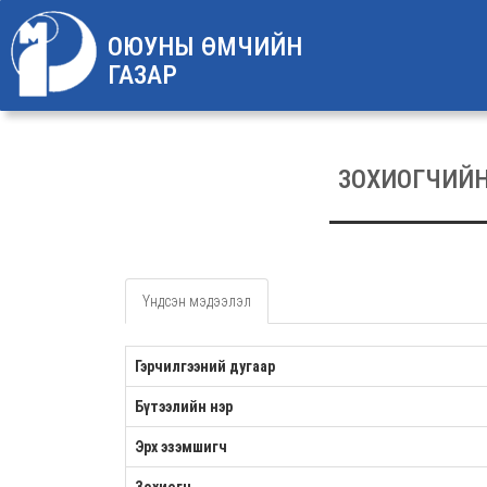
ОЮУНЫ ӨМЧИЙН
ГАЗАР
ЗОХИОГЧИЙ
Үндсэн мэдээлэл
Гэрчилгээний дугаар
Бүтээлийн нэр
Эрх эзэмшигч