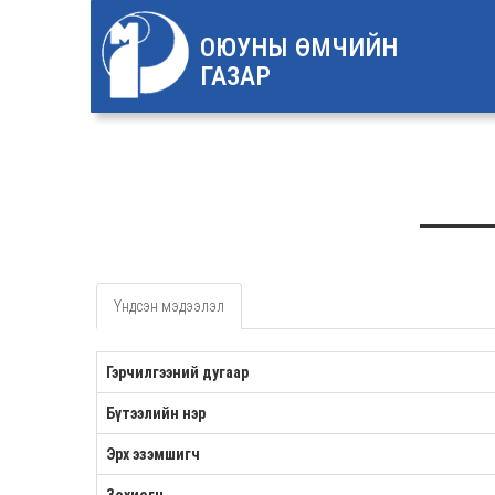
ОЮУНЫ ӨМЧИЙН
ГАЗАР
Үндсэн мэдээлэл
Гэрчилгээний дугаар
Бүтээлийн нэр
Эрх эзэмшигч