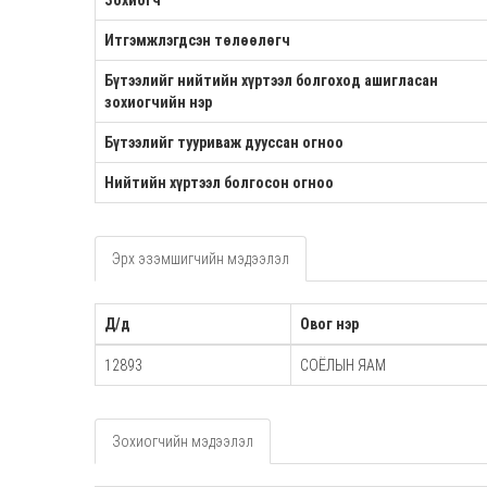
Зохиогч
Итгэмжлэгдсэн төлөөлөгч
Бүтээлийг нийтийн хүртээл болгоход ашигласан
зохиогчийн нэр
Бүтээлийг тууриваж дууссан огноо
Нийтийн хүртээл болгосон огноо
Эрх эзэмшигчийн мэдээлэл
Д/д
Овог нэр
12893
СОЁЛЫН ЯАМ
Зохиогчийн мэдээлэл