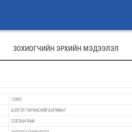
ЗОХИОГЧИЙН ЭРХИЙН МЭДЭЭЛЭЛ
12893
БЭЛГЭТ ГӨРӨӨСНИЙ БАРИМАЛ
СОЁЛЫН ЯАМ